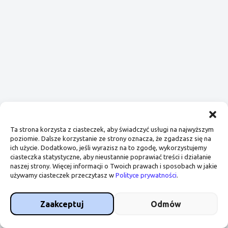
Regulamin
Polityka prywatności
Ta strona korzysta z ciasteczek, aby świadczyć usługi na najwyższym
poziomie. Dalsze korzystanie ze strony oznacza, że zgadzasz się na
ich użycie. Dodatkowo, jeśli wyrazisz na to zgodę, wykorzystujemy
ciasteczka statystyczne, aby nieustannie poprawiać treści i działanie
naszej strony. Więcej informacji o Twoich prawach i sposobach w jakie
używamy ciasteczek przeczytasz w
Polityce prywatności
.
Copyright © 2026 Karolina Bartoń | Medical Food Coach
Zaakceptuj
Odmów
Realizacja:
WebCapital