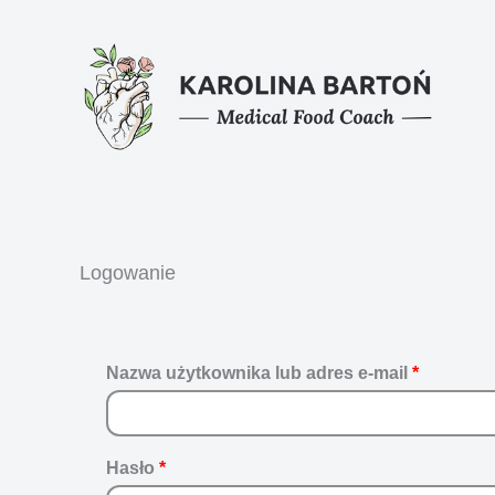
Przejdź
Wymagane
Wymaga
do
treści
Logowanie
Nazwa użytkownika lub adres e-mail
*
Hasło
*