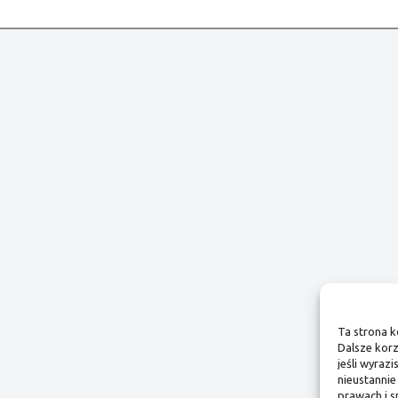
Ta strona k
Dalsze korz
jeśli wyraz
nieustannie
prawach i 