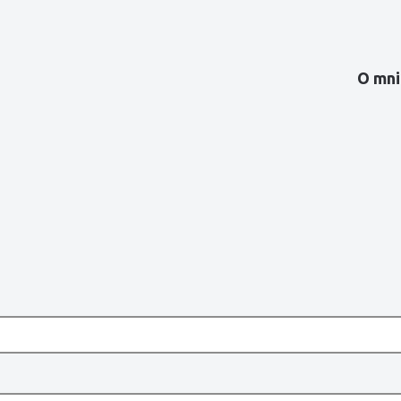
ne
O mni