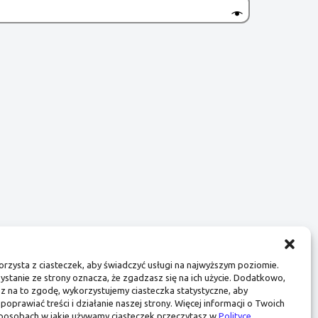
orzysta z ciasteczek, aby świadczyć usługi na najwyższym poziomie.
ystanie ze strony oznacza, że zgadzasz się na ich użycie. Dodatkowo,
isz na to zgodę, wykorzystujemy ciasteczka statystyczne, aby
 poprawiać treści i działanie naszej strony. Więcej informacji o Twoich
sposobach w jakie używamy ciasteczek przeczytasz w
Polityce