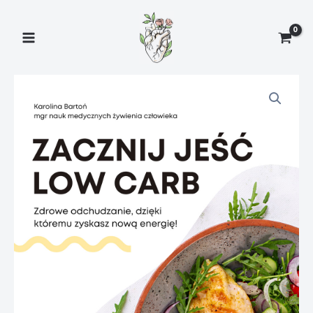
Przejdź
do
treści
ilość
Zacznij
Jeść
Low
Carb
–
7-
dniowy
plan
żywieniowy