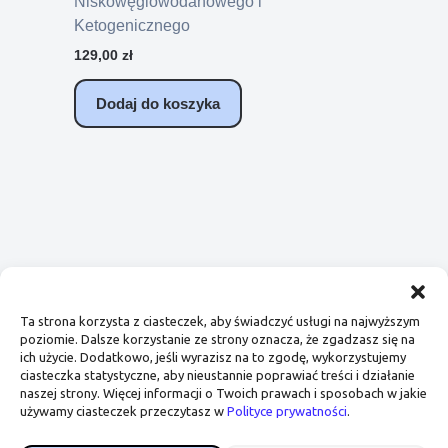
Niskowęglowodanowego i
Ketogenicznego
129,00
zł
Dodaj do koszyka
Regulamin
Polityka prywatności
Ta strona korzysta z ciasteczek, aby świadczyć usługi na najwyższym
poziomie. Dalsze korzystanie ze strony oznacza, że zgadzasz się na
ich użycie. Dodatkowo, jeśli wyrazisz na to zgodę, wykorzystujemy
ciasteczka statystyczne, aby nieustannie poprawiać treści i działanie
naszej strony. Więcej informacji o Twoich prawach i sposobach w jakie
używamy ciasteczek przeczytasz w
Polityce prywatności
.
Copyright © 2026 Karolina Bartoń | Medical Food Coach