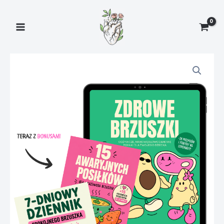
Przejdź
do
treści
ilość
Zdrowe
brzuszki